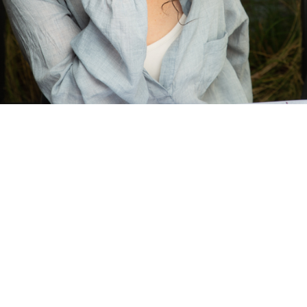
תמר שחק
תמר שחק, אדריכלית, בוגרת B.Arch בהצטיינות מטעם
אוניברסיטת ווילס, במחלקה לארכיטקטורה במכללה האקדמית
לעיצוב ויצ”ו חיפה, בעלת 20 שנות נסיון בתכנון פרוייקטים
פרטיים וציבוריים.
המשרד הוקם בשנת 2010 וממוקם בכרכור, מתמחה בתכנון
אדריכלי ועיצוב פנים של דירות מגורים, בתים פרטיים, חנויות